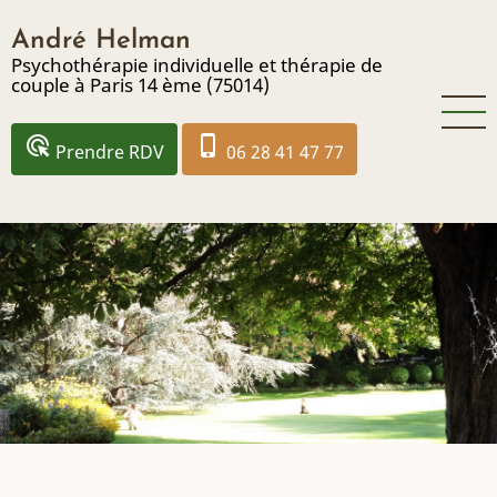
Aller
André Helman
au
Psychothérapie individuelle et thérapie de
contenu
couple à Paris 14 ème (75014)
principal
ads_click
phone_iphone
Prendre RDV
06 28 41 47 77