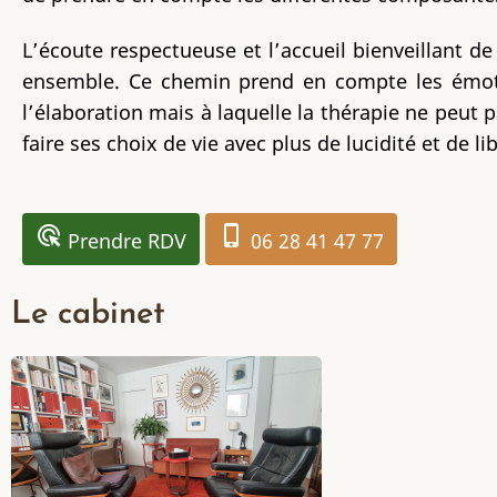
L’écoute respectueuse et l’accueil bienveillant 
ensemble. Ce chemin prend en compte les émotio
l’élaboration mais à laquelle la thérapie ne peut p
faire ses choix de vie avec plus de lucidité et de li
ads_click
phone_iphone
Prendre RDV
06 28 41 47 77
Le cabinet