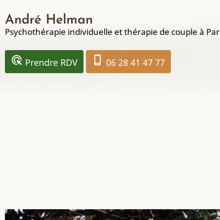
Aller
André Helman
au
Psychothérapie individuelle et thérapie de couple à Par
contenu
principal
ads_click
phone_iphone
Prendre RDV
06 28 41 47 77