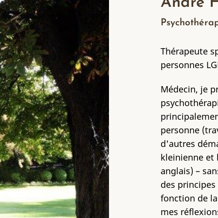
André 
Psychothérap
Thérapeute s
personnes LG
Médecin, je p
psychothérapie
principalemen
personne (tra
d'autres dém
kleinienne et
anglais) – sa
des principes
fonction de l
mes réflexion